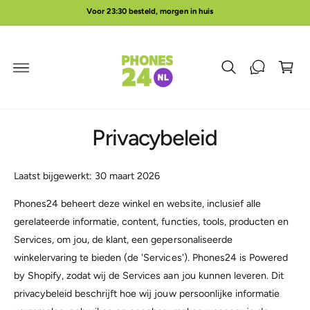
R
Voor 23:30 besteld, morgen in huis
in
D
E
k
C
O
el
N
w
T
E
a
N
T
g
e
Privacybeleid
n
Laatst bijgewerkt: 30 maart 2026
Phones24 beheert deze winkel en website, inclusief alle
gerelateerde informatie, content, functies, tools, producten en
Services, om jou, de klant, een gepersonaliseerde
winkelervaring te bieden (de 'Services'). Phones24 is Powered
by Shopify, zodat wij de Services aan jou kunnen leveren. Dit
privacybeleid beschrijft hoe wij jouw persoonlijke informatie