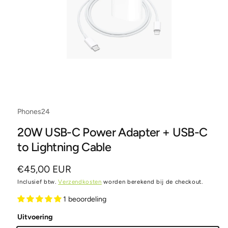
M
A
TI
E
Phones24
20W USB-C Power Adapter + USB-C
to Lightning Cable
N
€45,00 EUR
Inclusief btw.
Verzendkosten
worden berekend bij de checkout.
o
r
1 beoordeling
m
Uitvoering