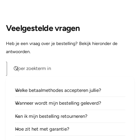
+
S
U
B
S
-
B
C
Veelgestelde vragen
-
t
C
o
t
L
Heb je een vraag over je bestelling? Bekijk hieronder de
o
i
L
antwoorden.
g
i
h
g
t
Voer zoekterm in
h
n
t
i
n
n
i
Welke betaalmethodes accepteren jullie?
g
n
C
g
Wanneer wordt mijn bestelling geleverd?
a
C
b
a
Kan ik mijn bestelling retourneren?
l
b
e
l
Hoe zit het met garantie?
e