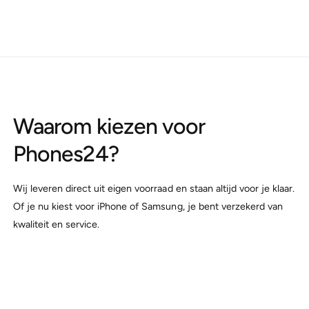
r
o
2
r
0
2
W
0
U
W
S
U
B
S
-
B
C
-
Waarom kiezen voor
P
C
o
P
Phones24
?
w
o
e
w
r
e
Wij leveren direct uit eigen voorraad en staan altijd voor je klaar.
A
r
Of je nu kiest voor iPhone of Samsung, je bent verzekerd van
d
A
kwaliteit en service.
a
d
p
a
t
p
e
t
r
e
+
r
U